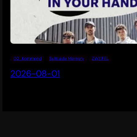
02_Kommend
Suitcade Memory
ZWEIFEL
2026-08-01