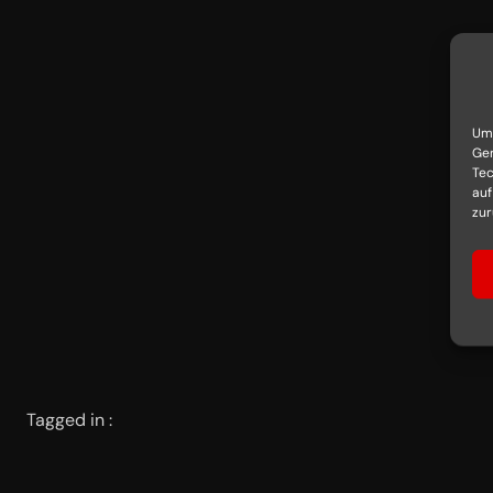
Um 
Ger
Tec
auf
zur
Tagged in :