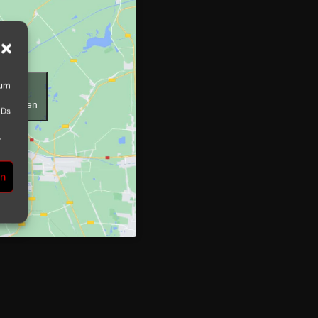
 um
ies zu
ktivieren
IDs
.
en